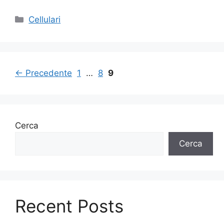
Categorie
Cellulari
Pagina
Pagina
Pagina
←
Precedente
1
…
8
9
Cerca
Cerca
Recent Posts