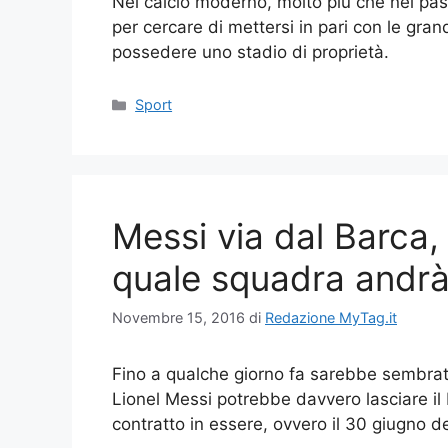
Nel calcio moderno, molto più che nel passa
per cercare di mettersi in pari con le gra
possedere uno stadio di proprietà.
Categorie
Sport
Messi via dal Barca,
quale squadra andr
Novembre 15, 2016
di
Redazione MyTag.it
Fino a qualche giorno fa sarebbe sembrata
Lionel Messi potrebbe davvero lasciare il
contratto in essere, ovvero il 30 giugno d