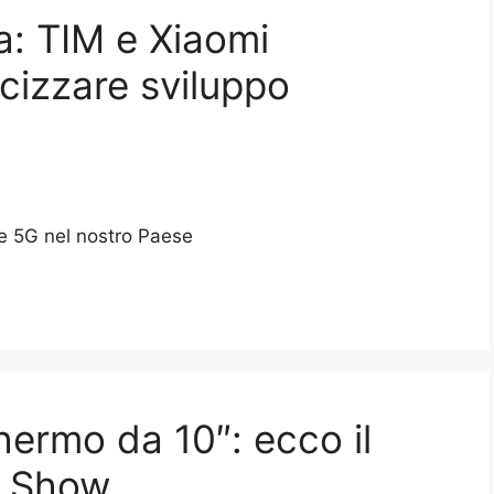
ia: TIM e Xiaomi
cizzare sviluppo
ne 5G nel nostro Paese
hermo da 10″: ecco il
o Show