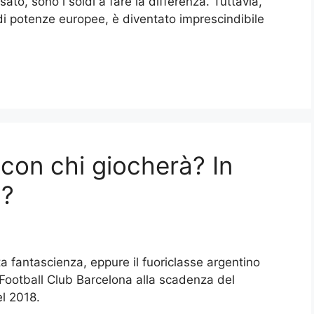
to, sono i soldi a fare la differenza. Tuttavia,
ndi potenze europee, è diventato imprescindibile
 con chi giocherà? In
à?
 fantascienza, eppure il fuoriclasse argentino
 Football Club Barcelona alla scadenza del
el 2018.