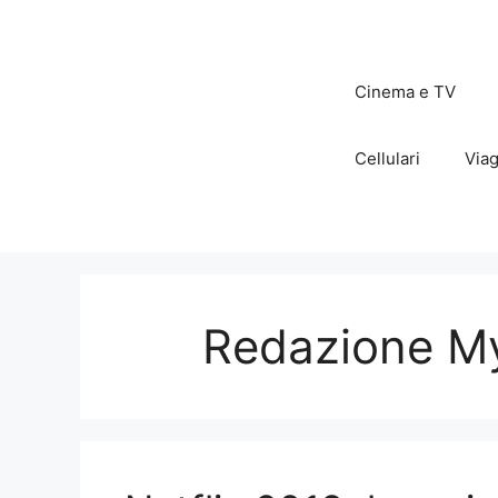
Vai
al
contenuto
Cinema e TV
Cellulari
Viag
Redazione My