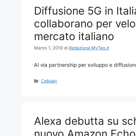
Diffusione 5G in Ital
collaborano per velo
mercato italiano
Marzo 1, 2019
di
Redazione MyTag.it
Al via partnership per sviluppo e diffusio
Categorie
Cellulari
Alexa debutta su sc
nuovo Amazon Ech