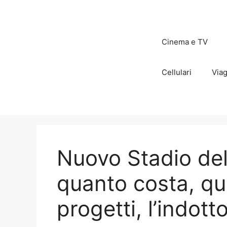
Vai
al
contenuto
Cinema e TV
Cellulari
Viag
Nuovo Stadio del
quanto costa, qu
progetti, l’indotto