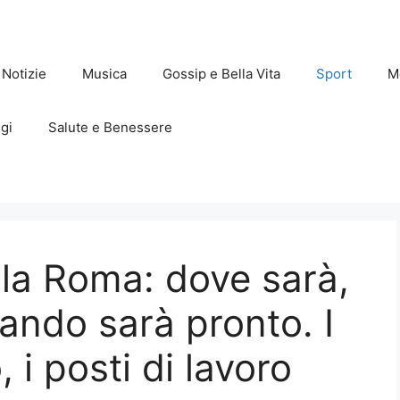
Notizie
Musica
Gossip e Bella Vita
Sport
M
gi
Salute e Benessere
la Roma: dove sarà,
ando sarà pronto. I
, i posti di lavoro