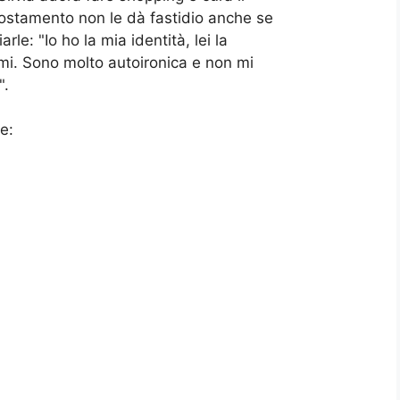
costamento non le dà fastidio anche se
rle: "Io ho la mia identità, lei la
rmi. Sono molto autoironica e non mi
".
e: