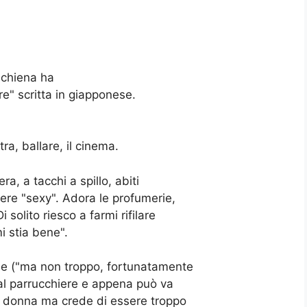
 schiena ha
e" scritta in giapponese.
ra, ballare, il cinema.
ra, a tacchi a spillo, abiti
ssere "sexy". Adora le profumerie,
 solito riesco a farmi rifilare
i stia bene".
ione ("ma non troppo, fortunatamente
al parrucchiere e appena può va
na donna ma crede di essere troppo