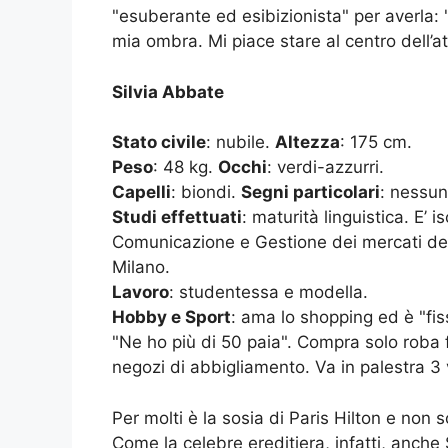
"esuberante ed esibizionista" per averla:
mia ombra. Mi piace stare al centro dell’a
Silvia Abbate
Stato civile
: nubile.
Altezza
: 175 cm.
Peso
: 48 kg.
Occhi
: verdi-azzurri.
Capelli
: biondi.
Segni particolari
: nessun
Studi effettuati
: maturità linguistica. E’ 
Comunicazione e Gestione dei mercati dell’
Milano.
Lavoro
: studentessa e modella.
Hobby e Sport
: ama lo shopping ed è "fis
"Ne ho più di 50 paia". Compra solo roba f
negozi di abbigliamento. Va in palestra 3 
Per molti è la sosia di Paris Hilton e non s
Come la celebre ereditiera, infatti, anche 