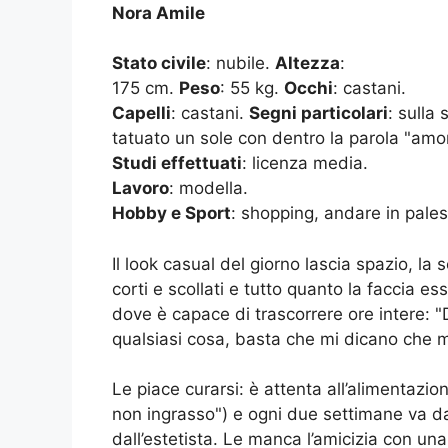
Nora Amile
Stato civile
: nubile.
Altezza
:
175 cm.
Peso
: 55 kg.
Occhi
: castani.
Capelli
: castani.
Segni particolari
: sulla
tatuato un sole con dentro la parola "amor
Studi effettuati
: licenza media.
Lavoro
: modella.
Hobby e Sport
: shopping, andare in palest
Il look casual del giorno lascia spazio, la se
corti e scollati e tutto quanto la faccia e
dove è capace di trascorrere ore intere: "Di
qualsiasi cosa, basta che mi dicano che m
Le piace curarsi: è attenta all’alimentaz
non ingrasso") e ogni due settimane va d
dall’estetista. Le manca l’amicizia con u