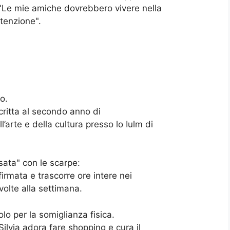
 "Le mie amiche dovrebbero vivere nella
ttenzione".
o.
iscritta al secondo anno di
arte e della cultura presso lo Iulm di
sata" con le scarpe:
irmata e trascorre ore intere nei
volte alla settimana.
olo per la somiglianza fisica.
Silvia adora fare shopping e cura il