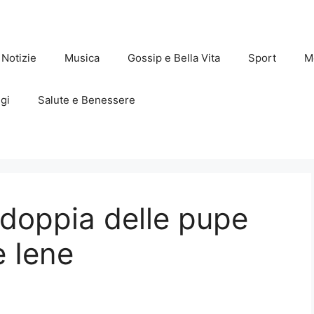
Notizie
Musica
Gossip e Bella Vita
Sport
M
gi
Salute e Benessere
 doppia delle pupe
e Iene