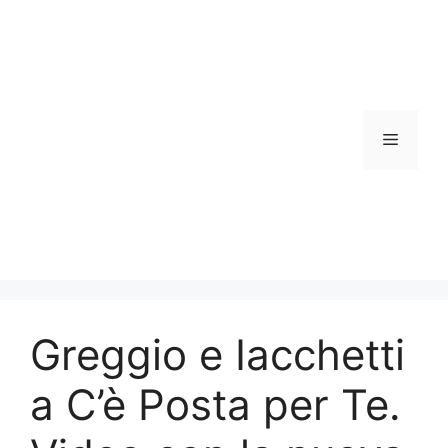
Vai
al
contenuto
Menu
Greggio e Iacchetti
a C’è Posta per Te.