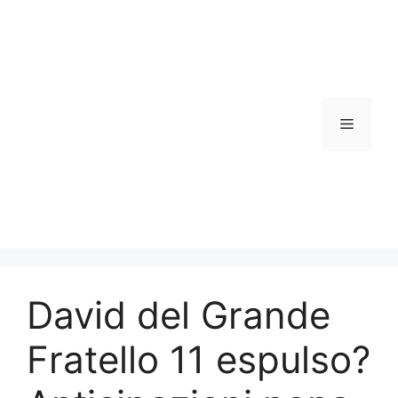
Vai
al
contenuto
Menu
David del Grande
Fratello 11 espulso?