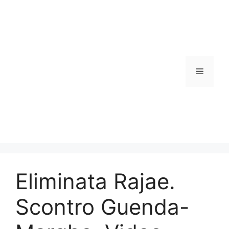
Vai
al
contenuto
Menu
Eliminata Rajae.
Scontro Guenda-