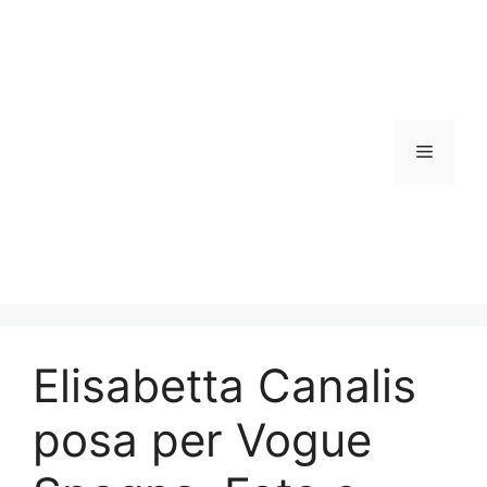
Vai
al
contenuto
Menu
Elisabetta Canalis
posa per Vogue