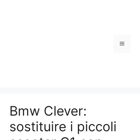
Vai
al
contenuto
Menu
Bmw Clever:
sostituire i piccoli