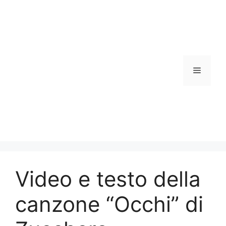
Vai
al
contenuto
Menu
Video e testo della
canzone “Occhi” di