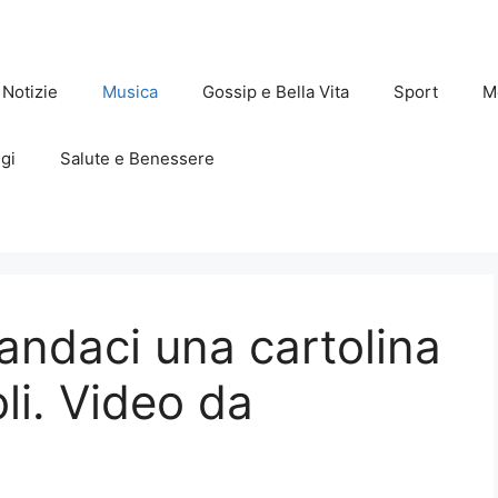
Notizie
Musica
Gossip e Bella Vita
Sport
M
gi
Salute e Benessere
ndaci una cartolina
i. Video da