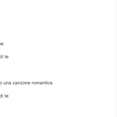
ne.
di te
do una canzone romantica.
di te