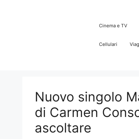
Vai
al
contenuto
Cinema e TV
Cellulari
Viag
Nuovo singolo Ma
di Carmen Consol
ascoltare