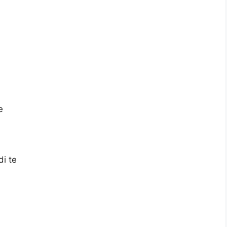
e
di te