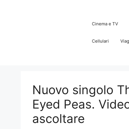
Vai
al
contenuto
Cinema e TV
Cellulari
Viag
Nuovo singolo Th
Eyed Peas. Video
ascoltare