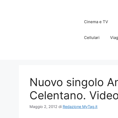
Vai
al
contenuto
Cinema e TV
Cellulari
Viag
Nuovo singolo An
Celentano. Video
Maggio 2, 2012
di
Redazione MyTag.it