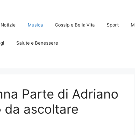
Notizie
Musica
Gossip e Bella Vita
Sport
M
gi
Salute e Benessere
na Parte di Adriano
 da ascoltare