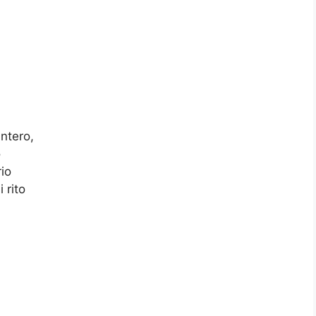
intero,
o
io
 rito