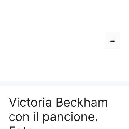
Vai
al
contenuto
Menu
Victoria Beckham
con il pancione.