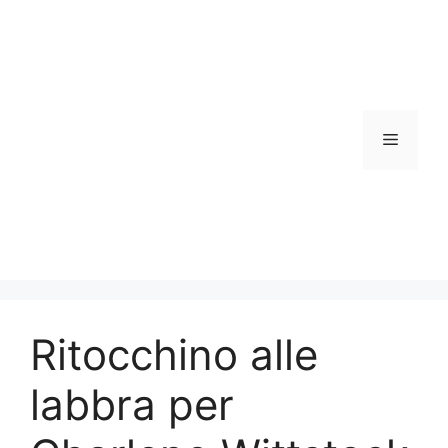
Vai
al
contenuto
Menu
Ritocchino alle
labbra per