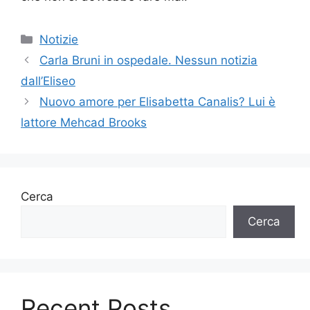
Categorie
Notizie
Carla Bruni in ospedale. Nessun notizia
dall’Eliseo
Nuovo amore per Elisabetta Canalis? Lui è
lattore Mehcad Brooks
Cerca
Cerca
Recent Posts