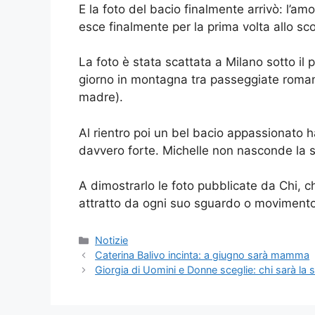
E la foto del bacio finalmente arrivò: l’
esce finalmente per la prima volta allo sc
La foto è stata scattata a Milano sotto il
giorno in montagna tra passeggiate romanti
madre).
Al rientro poi un bel bacio appassionato
davvero forte. Michelle non nasconde la su
A dimostrarlo le foto pubblicate da Chi, 
attratto da ogni suo sguardo o movimento
Categorie
Notizie
Caterina Balivo incinta: a giugno sarà mamma
Giorgia di Uomini e Donne sceglie: chi sarà la s