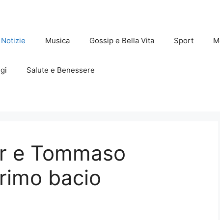
Notizie
Musica
Gossip e Bella Vita
Sport
M
gi
Salute e Benessere
er e Tommaso
primo bacio