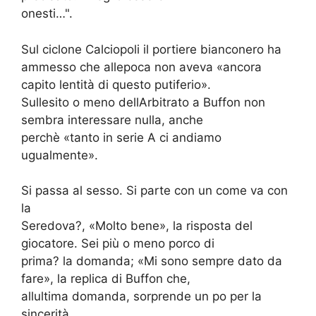
onesti…".
Sul ciclone Calciopoli il portiere bianconero ha
ammesso che allepoca non aveva «ancora
capito lentità di questo putiferio».
Sullesito o meno dellArbitrato a Buffon non
sembra interessare nulla, anche
perchè «tanto in serie A ci andiamo
ugualmente».
Si passa al sesso. Si parte con un come va con
la
Seredova?, «Molto bene», la risposta del
giocatore. Sei più o meno porco di
prima? la domanda; «Mi sono sempre dato da
fare», la replica di Buffon che,
allultima domanda, sorprende un po per la
sincerità.