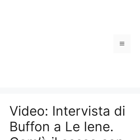
Vai
al
contenuto
Menu
Video: Intervista di
Buffon a Le Iene.