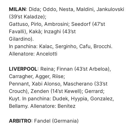
MILAN
: Dida; Oddo, Nesta, Maldini, Jankulovski
(39’st Kaladze);
Gattuso, Pirlo, Ambrosini; Seedorf (47’st
Favalli), Kakà; Inzaghi (43’st
Gilardino).
In panchina: Kalac, Serginho, Cafu, Brocchi.
Allenatore: Ancelotti
LIVERPOOL
: Reina; Finnan (43’st Arbeloa),
Carragher, Agger, Riise;
Pennant, Xabi Alonso, Mascherano (33’st
Crouch), Zenden (14’st Kewell); Gerrard;
Kuyt. In panchina: Dudek, Hyypia, Gonzalez,
Bellamy. Allenatore: Benitez
ARBITRO
: Fandel (Germania)