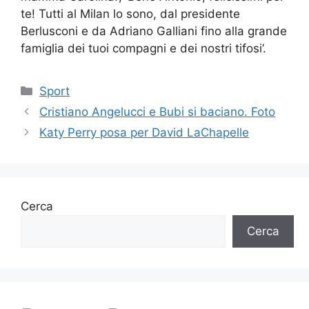
te! Tutti al Milan lo sono, dal presidente
Berlusconi e da Adriano Galliani fino alla grande
famiglia dei tuoi compagni e dei nostri tifosi’.
Categorie
Sport
Cristiano Angelucci e Bubi si baciano. Foto
Katy Perry posa per David LaChapelle
Cerca
Cerca