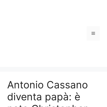
Vai
al
contenuto
Menu
Antonio Cassano
diventa papà: è