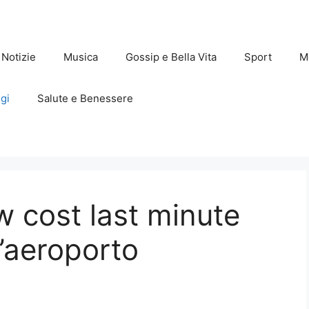
Notizie
Musica
Gossip e Bella Vita
Sport
M
gi
Salute e Benessere
ow cost last minute
l’aeroporto