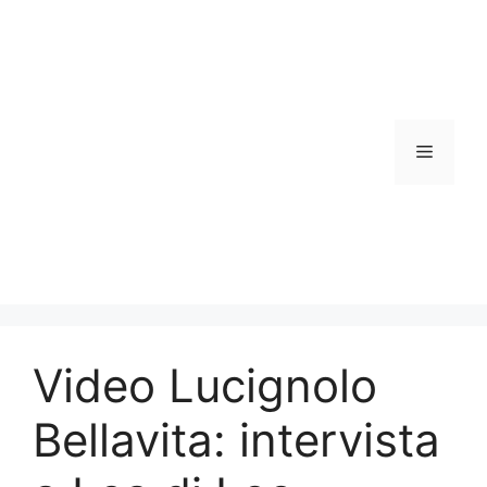
Vai
al
contenuto
Menu
Video Lucignolo
Bellavita: intervista