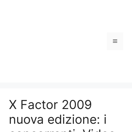
Vai
al
contenuto
Menu
X Factor 2009
nuova edizione: i