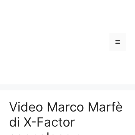
Vai
al
contenuto
Menu
Video Marco Marfè
di X-Factor