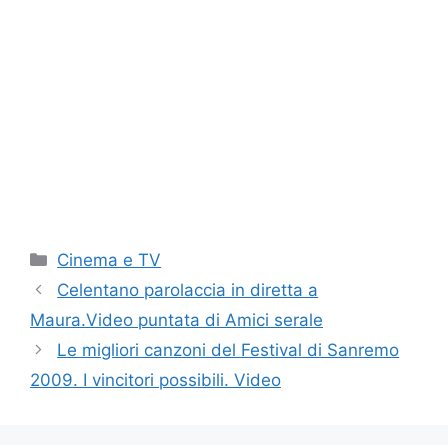
Categorie
Cinema e TV
Celentano parolaccia in diretta a
Maura.Video puntata di Amici serale
Le migliori canzoni del Festival di Sanremo
2009. I vincitori possibili. Video