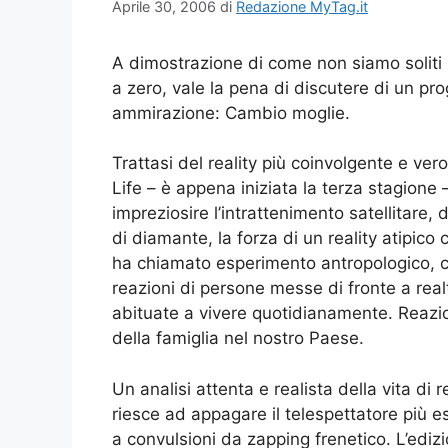
Aprile 30, 2006
di
Redazione MyTag.it
A dimostrazione di come non siamo soliti p
a zero, vale la pena di discutere di un pr
ammirazione: Cambio moglie.
Trattasi del reality più coinvolgente e ve
Life – è appena iniziata la terza stagione 
impreziosire l’intrattenimento satellitare,
di diamante, la forza di un reality atipi
ha chiamato esperimento antropologico, cio
reazioni di persone messe di fronte a realt
abituate a vivere quotidianamente. Reazio
della famiglia nel nostro Paese.
Un analisi attenta e realista della vita di
riesce ad appagare il telespettatore più 
a convulsioni da zapping frenetico. L’edi