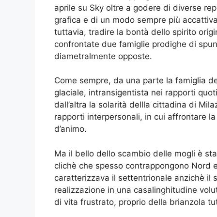
aprile su Sky oltre a godere di diverse rep
grafica e di un modo sempre più accattiva
tuttavia, tradire la bontà dello spirito ori
confrontate due famiglie prodighe di spunti
diametralmente opposte.
Come sempre, da una parte la famiglia del
glaciale, intransigentista nei rapporti quot
dall’altra la solarità dellla cittadina di M
rapporti interpersonali, in cui affrontare l
d’animo.
Ma il bello dello scambio delle mogli è stat
clichè che spesso contrappongono Nord e Su
caratterizzava il settentrionale anzichè il 
realizzazione in una casalinghitudine volu
di vita frustrato, proprio della brianzola t