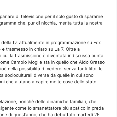
arlare di televisione per il solo gusto di spararne
ogramma che, pur di nicchia, merita tutta la nostra
ro della tv, attualmente in programmazione su Fox
– e trasmesso in chiaro su La 7. Oltre a
 di cui la trasmissione è diventata indiscussa punta
co come Cambio Moglie sta in quello che Aldo Grasso
è nella possibilità di vedere, senza tanti filtri, le
à socioculturali diverse da quelle in cui sono
ni che aiutano a capire molte cose dello stato
 relazione, nonchè delle dinamiche familiari, che
esigente come lo smanettatore più apatico in preda
zione di quest’anno, che ha debuttato martedì 25