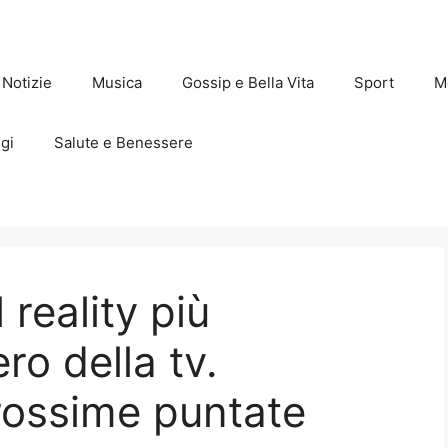
Notizie
Musica
Gossip e Bella Vita
Sport
M
gi
Salute e Benessere
 reality più
ro della tv.
rossime puntate