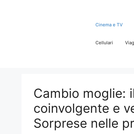
Vai
al
contenuto
Cinema e TV
Cellulari
Viag
Cambio moglie: il
coinvolgente e ve
Sorprese nelle p