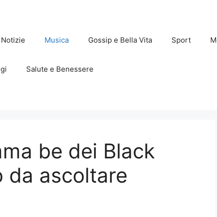
Notizie
Musica
Gossip e Bella Vita
Sport
M
gi
Salute e Benessere
mma be dei Black
 da ascoltare