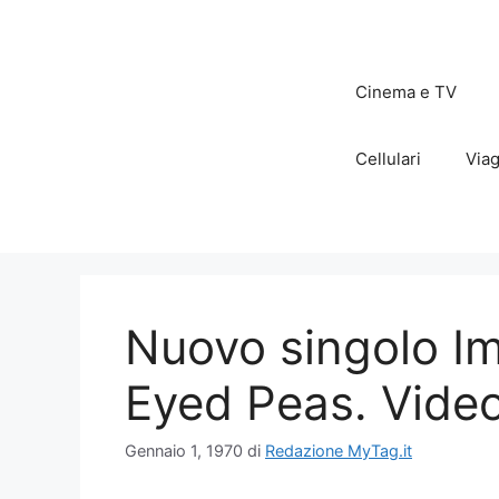
Vai
al
contenuto
Cinema e TV
Cellulari
Viag
Nuovo singolo I
Eyed Peas. Video
Gennaio 1, 1970
di
Redazione MyTag.it