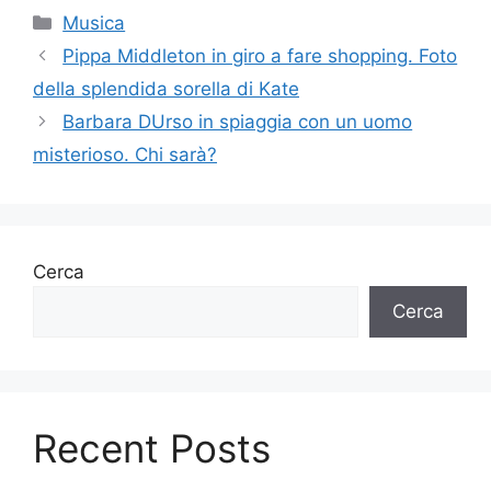
Categorie
Musica
Pippa Middleton in giro a fare shopping. Foto
della splendida sorella di Kate
Barbara DUrso in spiaggia con un uomo
misterioso. Chi sarà?
Cerca
Cerca
Recent Posts