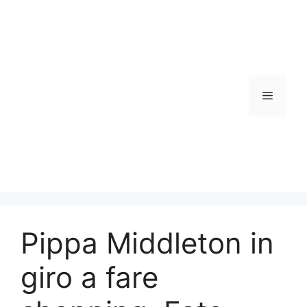
Vai
al
contenuto
Menu
Pippa Middleton in
giro a fare