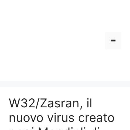
Vai
al
contenuto
Menu
W32/Zasran, il
nuovo virus creato