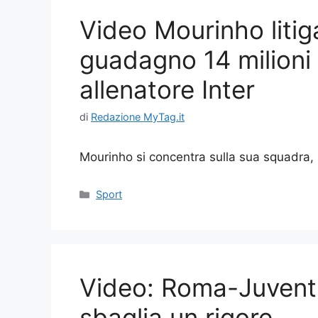
Video Mourinho litiga
guadagno 14 milioni
allenatore Inter
di
Redazione MyTag.it
Mourinho si concentra sulla sua squadra,
Categorie
Sport
Video: Roma-Juventu
sbaglia un rigore