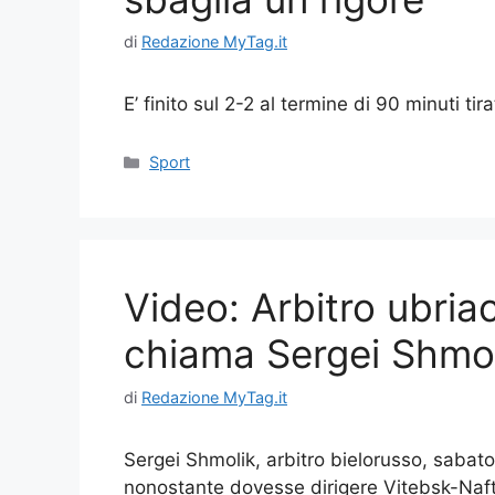
di
Redazione MyTag.it
E’ finito sul 2-2 al termine di 90 minuti ti
Categorie
Sport
Video: Arbitro ubriac
chiama Sergei Shmoli
di
Redazione MyTag.it
Sergei Shmolik, arbitro bielorusso, saba
nonostante dovesse dirigere Vitebsk-Naftan